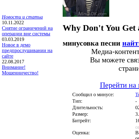
Новости и статьи
10.11.2022
Why Don't You Get 
Снятие ограничений на
операции вне системы
03.03.2019
минусовка песни
найт
Новое в демо
Медиа-контент 
предпрослушивании на
сайте
Вы можете связ
22.08.2017
стран
Внимание!
Мошенничество!
Перейти на 
Сообщил о минусе:
T
Тип:
-
Длительность:
0
Размер:
3
Битрейт:
1
о
Оценка:
В
о