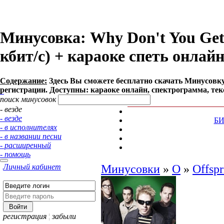
Минусовка: Why Don't You Get a
кбит/с) + караоке спеть онлай
Содержание:
Здесь Вы сможете бесплатно cкачать Минусовку пе
регистрации. Доступны: караоке онлайн, спектрограмма, тек
поиск минусовок
- везде
- везде
Б
- в исполнителях
- в названии песни
- расширенный
- помощь
Личный кабинет
Минусовки
»
O
»
Offspr
регистрация
¦
забыли