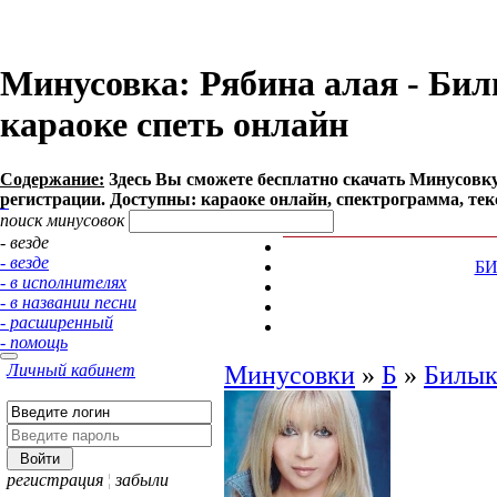
Минусовка: Рябина алая - Билы
караоке спеть онлайн
Содержание:
Здесь Вы сможете бесплатно cкачать Минусовку п
регистрации. Доступны: караоке онлайн, спектрограмма, тек
поиск минусовок
- везде
- везде
Б
- в исполнителях
- в названии песни
- расширенный
- помощь
Личный кабинет
Минусовки
»
Б
»
Билык
регистрация
¦
забыли