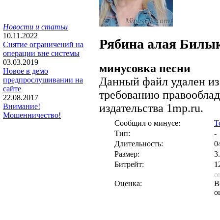
Новости и статьи
10.11.2022
Рябина алая
Билык
Снятие ограничений на
операции вне системы
03.03.2019
минусовка песни
Новое в демо
Данный файл удален из
предпрослушивании на
сайте
требованию правооблад
22.08.2017
издательства 1mp.ru.
Внимание!
Мошенничество!
Сообщил о минусе:
T
Тип:
-
Длительность:
0
Размер:
3
Битрейт:
1
о
Оценка:
В
о