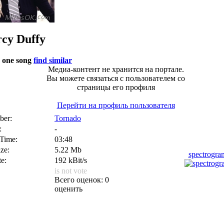
cy
Duffy
 one song
find similar
Медиа-контент не хранится на портале.
Вы можете связаться с пользователем со
страницы его профиля
Перейти на профиль пользователя
er:
Tornado
:
-
 Time:
03:48
ize:
5.22 Mb
spectrogr
te:
192 kBit/s
is not vote
Всего оценок: 0
оценить