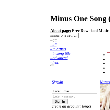
Minus One Song (b
About page:
Free Download Music 
minus one search
- all
- all
- in artists
- in song title
- advanced
- help
Sign-In
Minus
create an account
¦
forgot