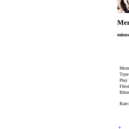
Mer
minus
Memb
Type
Play
Files
Bitra
Rate:
+