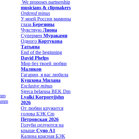
We proposes partnership
musicians & clipmakers
Ordered minus
У моей России мамины
глаза
Березины
Чувствую
Лиона
Супермен
Мураками
Одного
Кортукова
Татьяна
End of the beginning
David Phelps
Мир без твоей любви
Маликов
Гагарин, я вас любила
Кушхова Милана
Exclusive minus
Sjerca belarusa BEK Dm
amm
Lyalki Korporejjshn
2026
От любви кружится
голова БЭК Cm
Петровская 2026
Голуби целуются на
крыше
Суно А1
Калина красная БЭК