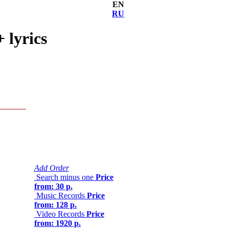
EN
RU
 lyrics
Add Order
Search minus one
Price
from: 30 р.
Music Records
Price
from: 128 р.
Video Records
Price
from: 1920 р.