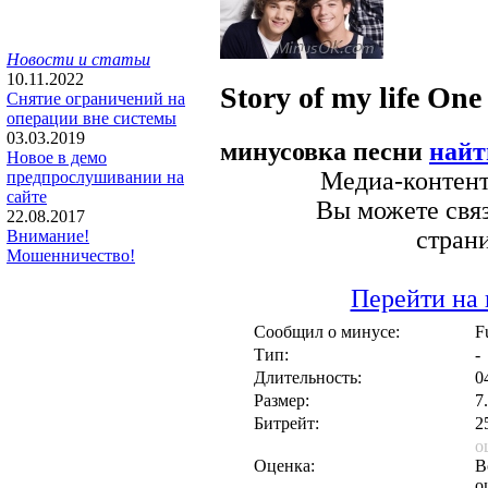
Новости и статьи
10.11.2022
Story of my life
One 
Снятие ограничений на
операции вне системы
03.03.2019
минусовка песни
найт
Новое в демо
Медиа-контент 
предпрослушивании на
сайте
Вы можете связ
22.08.2017
стран
Внимание!
Мошенничество!
Перейти на 
Сообщил о минусе:
F
Тип:
-
Длительность:
0
Размер:
7
Битрейт:
2
о
Оценка:
В
о