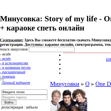
Минусовка: Story of my life - O
+ караоке спеть онлайн
Содержание:
Здесь Вы сможете бесплатно cкачать Минусовку песн
регистрации. Доступны: караоке онлайн, спектрограмма, тек
поиск минусовок
- везде
- везде
Б
- в исполнителях
- в названии песни
- расширенный
- помощь
Личный кабинет
Минусовки
»
O
»
One D
регистрация
¦
забыли