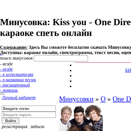
Минусовка: Kiss you - One Direc
караоке спеть онлайн
Содержание:
Здесь Вы сможете бесплатно cкачать Минусовку пес
Доступны: караоке онлайн, спектрограмма, текст песни, оце
поиск минусовок
- везде
- везде
Б
- в исполнителях
- в названии песни
- расширенный
- помощь
Личный кабинет
Минусовки
»
O
»
One D
регистрация
¦
забыли