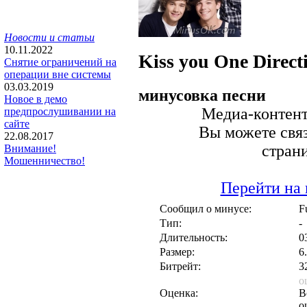
Новости и статьи
10.11.2022
Kiss you
One Direct
Снятие ограничений на
операции вне системы
03.03.2019
минусовка песни
Новое в демо
Медиа-контент 
предпрослушивании на
сайте
Вы можете связ
22.08.2017
стран
Внимание!
Мошенничество!
Перейти на 
Сообщил о минусе:
F
Тип:
-
Длительность:
0
Размер:
6
Битрейт:
3
о
Оценка:
В
о