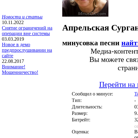
Новости и статьи
10.11.2022
Апрельская
Сурган
Снятие ограничений на
операции вне системы
03.03.2019
минусовка песни
найт
Новое в демо
Медиа-контент 
предпрослушивании на
сайте
Вы можете связ
22.08.2017
стран
Внимание!
Мошенничество!
Перейти на 
Сообщил о минусе:
T
Тип:
-
Длительность:
0
Размер:
9
Битрейт:
3
о
Оценка:
В
о