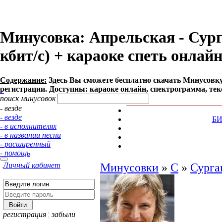
Минусовка: Апрельская - Сург
кбит/с) + караоке спеть онлай
Содержание:
Здесь Вы сможете бесплатно cкачать Минусовку п
регистрации. Доступны: караоке онлайн, спектрограмма, тек
поиск минусовок
- везде
- везде
Б
- в исполнителях
- в названии песни
- расширенный
- помощь
Личный кабинет
Минусовки
»
С
»
Сурга
регистрация
¦
забыли