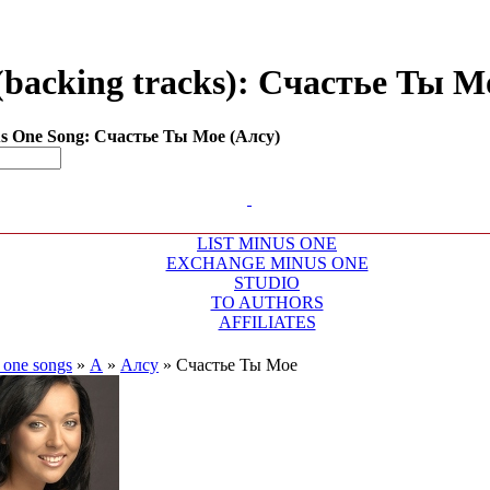
backing tracks): Счастье Ты Мое
s One Song: Счастье Ты Мое (Алсу)
LIST MINUS ONE
EXCHANGE MINUS ONE
STUDIO
TO AUTHORS
AFFILIATES
 one songs
»
А
»
Алсу
»
Счастье Ты Мое