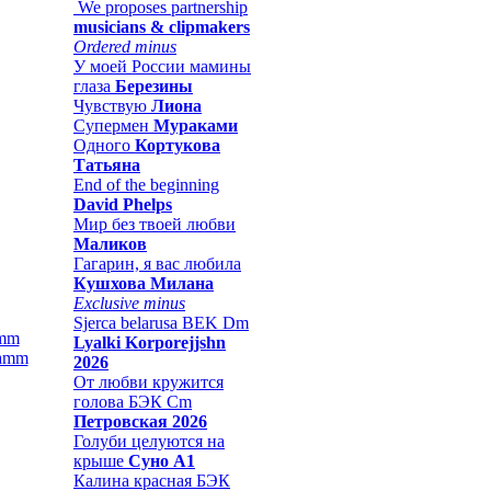
We proposes partnership
musicians & clipmakers
Ordered minus
У моей России мамины
глаза
Березины
Чувствую
Лиона
Супермен
Мураками
Одного
Кортукова
Татьяна
End of the beginning
David Phelps
Мир без твоей любви
Маликов
Гагарин, я вас любила
Кушхова Милана
Exclusive minus
Sjerca belarusa BEK Dm
amm
Lyalki Korporejjshn
2026
От любви кружится
голова БЭК Cm
Петровская 2026
Голуби целуются на
крыше
Суно А1
Калина красная БЭК