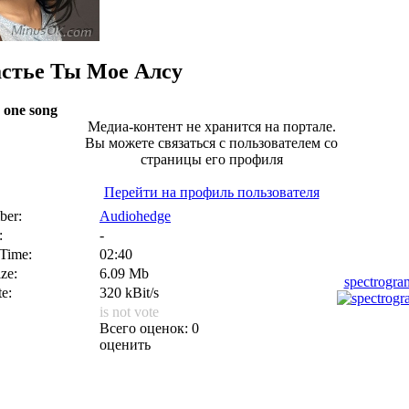
стье Ты Мое
Алсу
 one song
Медиа-контент не хранится на портале.
Вы можете связаться с пользователем со
страницы его профиля
Перейти на профиль пользователя
er:
Audiohedge
:
-
 Time:
02:40
ize:
6.09 Mb
spectrogr
te:
320 kBit/s
is not vote
Всего оценок: 0
оценить