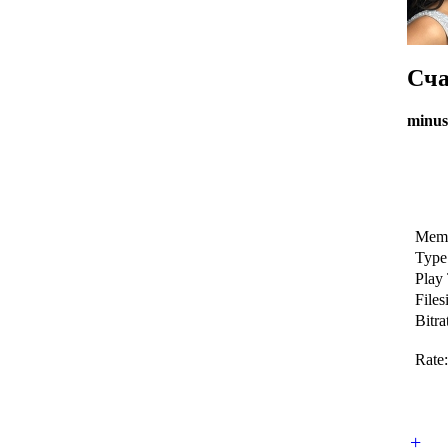
Сча
minus
Memb
Type
Play
Files
Bitra
Rate:
+