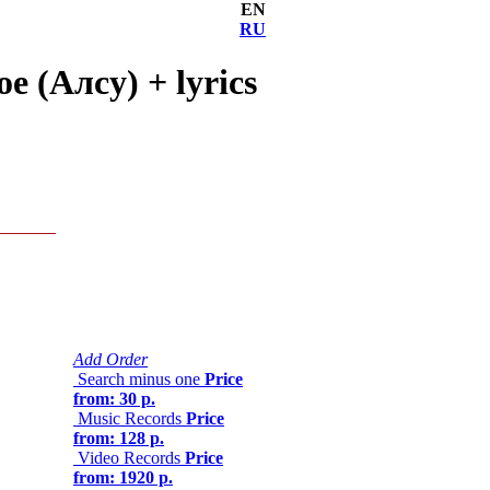
EN
RU
 (Алсу) + lyrics
Add Order
Search minus one
Price
from: 30 р.
Music Records
Price
from: 128 р.
Video Records
Price
from: 1920 р.