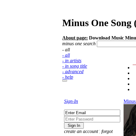
Minus One Song (
About page:
Download Music Minu
minus one search
- all
- all
- in artists
- in song title
- advanced
- help
Sign-In
Minus
create an account
¦
forgot