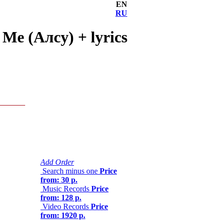
EN
RU
Me (Алсу) + lyrics
Add Order
Search minus one
Price
from: 30 р.
Music Records
Price
from: 128 р.
Video Records
Price
from: 1920 р.