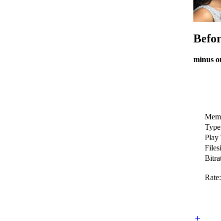
Befo
minus o
Memb
Type
Play
Files
Bitra
Rate:
+