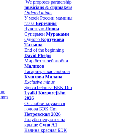
We proposes partnership
musicians & clipmakers
Ordered minus
У моей России мамины
глаза
Березины
Чувствую
Лиона
Супермен
Мураками
Одного
Кортукова
Татьяна
End of the beginning
David Phelps
Мир без твоей любви
Маликов
Гагарин, я вас любила
Кушхова Милана
Exclusive minus
Sjerca belarusa BEK Dm
amm
Lyalki Korporejjshn
2026
От любви кружится
голова БЭК Cm
Петровская 2026
Голуби целуются на
крыше
Суно А1
Калина красная БЭК