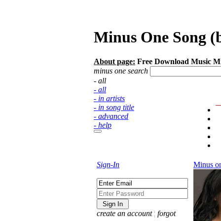
Minus One Song (b
About page:
Free Download Music Mi
minus one search
- all
- all
- in artists
- in song title
- advanced
- help
Sign-In
Minus o
create an account
¦
forgot