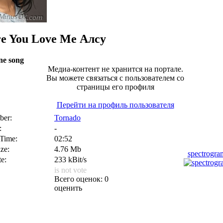
re You Love Me
Алсу
ne song
Медиа-контент не хранится на портале.
Вы можете связаться с пользователем со
страницы его профиля
Перейти на профиль пользователя
er:
Tornado
:
-
 Time:
02:52
ize:
4.76 Mb
spectrogr
te:
233 kBit/s
is not vote
Всего оценок: 0
оценить