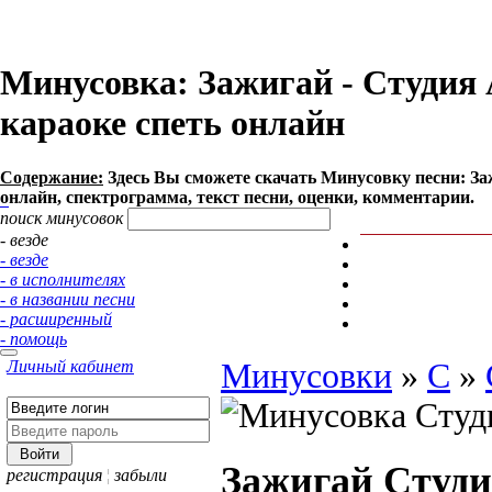
Минусовка: Зажигай - Студия А
караоке спеть онлайн
Содержание:
Здесь Вы сможете cкачать Минусовку песни: Зажи
онлайн, спектрограмма, текст песни, оценки, комментарии.
поиск минусовок
- везде
- везде
- в исполнителях
- в названии песни
- расширенный
- помощь
Личный кабинет
Минусовки
»
С
»
Зажигай
Студи
регистрация
¦
забыли