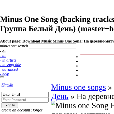
Minus One Song (backing track
Группа Белый День) (master+ba
About page:
Download Music Minus One Song: На деревне-мат
minus one search
- all
- all
- in artists
- in song title
- advanced
- help
Sign-In
Minus one songs
»
День
»
На деревн
create an account
¦
forgot