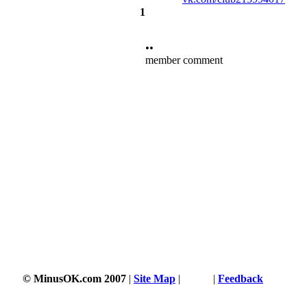
1
••
member comment
3504 s
© MinusOK.com 2007
|
Site Map
|
Terms
|
Feedback