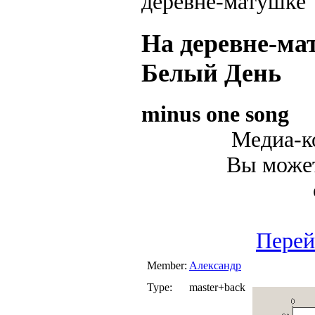
На деревне-ма
Белый День
minus one song
Медиа-ко
Вы может
Перей
Member:
Александр
Type:
master+back