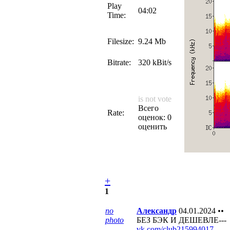
Play
04:02
Time:
Filesize:
9.24 Mb
Bitrate:
320 kBit/s
is not vote
Всего
Rate:
оценок: 0
оценить
+
1
no
Александр
04.01.2024
••
photo
БЕЗ БЭК И ДЕШЕВЛЕ---
vk.com/club215994017