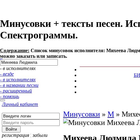
Минусовки + тексты песен. И
Спектрограммы.
Содержание:
Список минусовок исполнителя: Михеева Людм
можно заказать или записать.
- в исполнителях
- везде
Б
- в исполнителях
- в названии песни
- расширенный
- помощь
Личный кабинет
Минусовки
»
М
»
Михе
регистрация
¦
забыли
Михеева Людмила