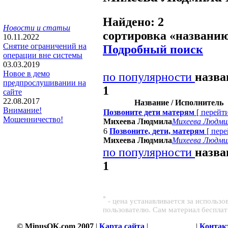
Найдено: 2
Новости и статьи
сортировка «
названи
10.11.2022
Снятие ограничений на
Подробный поиск
операции вне системы
03.03.2019
Новое в демо
по популярности
назв
предпрослушивании на
1
сайте
22.08.2017
Название / Исполнитель
Внимание!
Позвоните дети матерям
[
перейт
Мошенничество!
Михеева Людмила
Михеева Людми
6
Позвоните, дети, матерям
[
пере
Михеева Людмила
Михеева Людми
по популярности
назв
1
*
- цена устанавливается за использ
пользователю. Сам материал беспла
© MinusOK.com 2007
|
Карта сайта
|
Соглашение
|
Контак