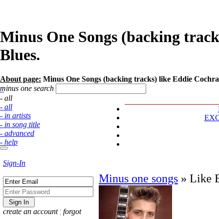
Minus One Songs (backing track
Blues.
About page:
Minus One Songs (backing tracks) like Eddie Cochran 
minus one search
- all
- all
- in artists
EX
- in song title
- advanced
- help
Sign-In
Minus one songs
»
Like 
create an account
¦
forgot