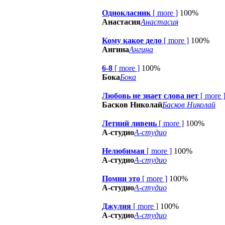
Однокласник
[
more
]
100%
Анастасия
Анастасия
Кому какое дело
[
more
]
100%
Ангина
Ангина
6-8
[
more
]
100%
Бока
Бока
Любовь не знает слова нет
[
more
Басков Николай
Басков Николай
Летний ливень
[
more
]
100%
А-студио
А-студио
Нелюбимая
[
more
]
100%
А-студио
А-студио
Помни это
[
more
]
100%
А-студио
А-студио
Джулия
[
more
]
100%
А-студио
А-студио