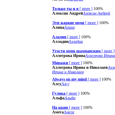
Только ты и я
[
more
]
100%
Алексин Андрей
Алексин Андрей
Эти жаркие ночи
[
more
]
100%
Алина
Алина
Аладин
[
more
]
100%
Алладин
Алладин
Угости меня шампанским
[
more
]
Аллегрова Ирина
Аллегрова Ирина
Миражи
[
more
]
100%
Аллегрова Ирина и Николаев
Алл
Ирина и Николаев
Always on my mind
[
more
]
100%
Алсу
Алсу
Гуляка
[
more
]
100%
Альфа
Альфа
На краю
[
more
]
100%
Амега
Амега