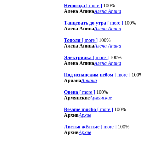
Непогода
[
more
]
100%
Алена Апина
Алена Апина
Танцевать до утра
[
more
]
100%
Алена Апина
Алена Апина
Тополя
[
more
]
100%
Алена Апина
Алена Апина
Электричка
[
more
]
100%
Алена Апина
Алена Апина
Под испанским небом
[
more
]
100
Ариана
Ариана
Овена
[
more
]
100%
Армянские
Армянские
Besame mucho
[
more
]
100%
Архив
Архив
Листья жёлтые
[
more
]
100%
Архив
Архив