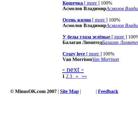
Кошечка
[
more
]
100%
Асмолов Владимир
Асмолов Влад
Осень жизни
[
more
]
100%
Асмолов Владимир
Асмолов Влад
У беды глаза зелёные
[
more
]
100
Балаган Лимитед
Балаган Лимите
Crazy love
[
more
]
100%
Van Morrison
Van Morrison
- next -
1
2
3
»
»»
© MinusOK.com 2007
|
Site Map
|
Terms
|
Feedback