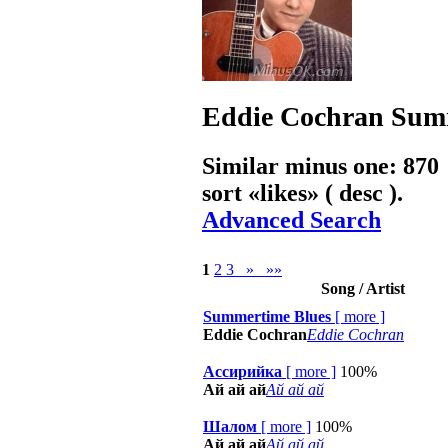
Eddie Cochran
Summ
Similar minus one: 870
sort «
likes
» ( desc ).
Advanced Search
1
2
3
»
»»
Song / Artist
Summertime Blues
[
more
]
Eddie Cochran
Eddie Cochran
Ассирийка
[
more
]
100%
Ай ай ай
Ай ай ай
Шалом
[
more
]
100%
Ай ай ай
Ай ай ай