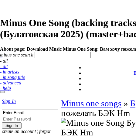
Minus One Song (backing trac
(Булатовская 2025) (master+back
About page:
Download Music Minus One Song: Вам хочу пожел
minus one search
- all
- all
- in artists
- in song title
- advanced
- help
Sign-In
Minus one songs
»
Б
пожелать БЭК Hm
create an account
¦
forgot