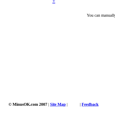
+
You can manually 
© MinusOK.com 2007
|
Site Map
|
Terms
|
Feedback