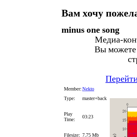
Вам хочу поже
minus one song
Медиа-конт
Вы можете 
ст
Перейти
Member:
Nekto
Type:
master+back
Play
03:23
Time:
Filesize:
7.75 Mb