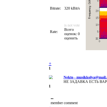
Bitrate:
320 kBit/s
is not vote
Всего
Rate:
оценок: 0
оценить
+
1
Nekto - musikkolya@mail.
НЕ ЗАДАВКА ЕСТЬ ВАР
1
••
member comment