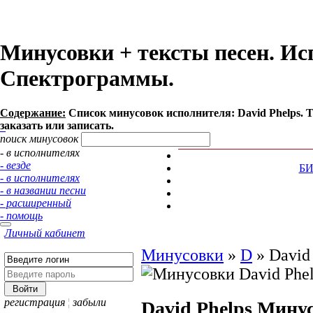
Минусовки + тексты песен. Исп
Спектрограммы.
Содержание:
Список минусовок исполнителя: David Phelps.
заказать или записать.
поиск минусовок
- в исполнителях
- везде
Б
- в исполнителях
- в названии песни
- расширенный
- помощь
Личный кабинет
Минусовки
»
D
»
David
регистрация
¦
забыли
David Phelps
Минус