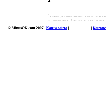
*
- цена устанавливается за использ
пользователю. Сам материал беспла
© MinusOK.com 2007
|
Карта сайта
|
Соглашение
|
Контак