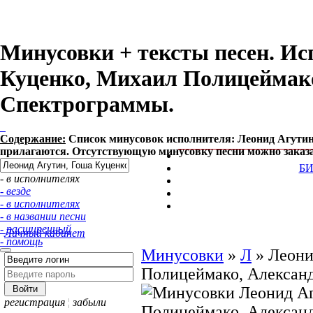
Минусовки + тексты песен. Ис
Куценко, Михаил Полицеймако
Спектрограммы.
Содержание:
Список минусовок исполнителя: Леонид Агутин
прилагаются. Отсутствующую минусовку песни можно заказа
Б
- в исполнителях
- везде
- в исполнителях
- в названии песни
- расширенный
Личный кабинет
- помощь
Минусовки
»
Л
»
Леони
Полицеймако, Алексан
регистрация
¦
забыли