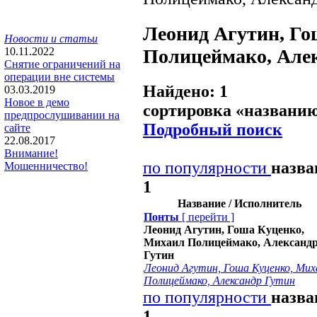
Леонид Агутин, Го
Новости и статьи
Полицеймако, Але
10.11.2022
Снятие ограничений на
операции вне системы
Найдено: 1
03.03.2019
Новое в демо
сортировка «
названи
предпрослушивании на
Подробный поиск
сайте
22.08.2017
Внимание!
по популярности
назв
Мошенничество!
1
Название / Исполнитель
Понты
[
перейти
]
Леонид Агутин, Гоша Куценко,
Михаил Полицеймако, Александ
Гутин
Леонид Агутин, Гоша Куценко, Мих
Полицеймако, Александр Гутин
по популярности
назв
1