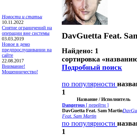
Новости и статьи
10.11.2022
Снятие ограничений на
операции вне системы
DavGuetta Feat. Sa
03.03.2019
Новое в демо
Найдено: 1
предпрослушивании на
сайте
сортировка «
названи
22.08.2017
Подробный поиск
Внимание!
Мошенничество!
по популярности
назв
1
Название / Исполнитель
Dangerous
[
перейти
]
DavGuetta Feat. Sam Martin
DavGue
Feat. Sam Martin
по популярности
назв
1