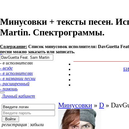
Минусовки + тексты песен. Ис
Martin. Спектрограммы.
Содержание:
Список минусовок исполнителя: DavGuetta Feat
песни можно заказать или записать.
- в исполнителях
- везде
Б
- в исполнителях
- в названии песни
- расширенный
- помощь
Личный кабинет
Минусовки
»
D
»
DavGu
регистрация
¦
забыли