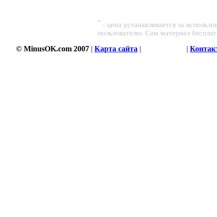
*
- цена устанавливается за использ
пользователю. Сам материал беспла
© MinusOK.com 2007
|
Карта сайта
|
Соглашение
|
Контак