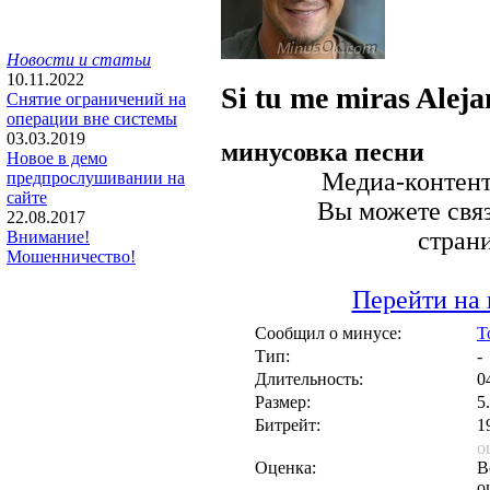
Новости и статьи
10.11.2022
Si tu me miras
Aleja
Снятие ограничений на
операции вне системы
03.03.2019
минусовка песни
Новое в демо
Медиа-контент 
предпрослушивании на
сайте
Вы можете связ
22.08.2017
стран
Внимание!
Мошенничество!
Перейти на 
Сообщил о минусе:
T
Тип:
-
Длительность:
0
Размер:
5
Битрейт:
1
о
Оценка:
В
о