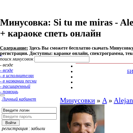
Минусовка: Si tu me miras - Ale
+ караоке спеть онлайн
Содержание:
Здесь Вы сможете бесплатно cкачать Минусовку пес
регистрации. Доступны: караоке онлайн, спектрограмма, тек
поиск минусовок
- везде
- везде
Б
- в исполнителях
- в названии песни
- расширенный
- помощь
Личный кабинет
Минусовки
»
A
»
Alejan
регистрация
¦
забыли