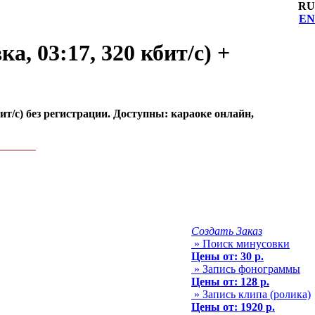
RU
EN
а, 03:17, 320 кбит/с) +
бит/с) без регистрации. Доступны: караоке онлайн,
Создать Заказ
» Поиск минусовки
Цены от: 30 р.
» Запись фонограммы
Цены от: 128 р.
» Запись клипа (ролика)
Цены от: 1920 р.