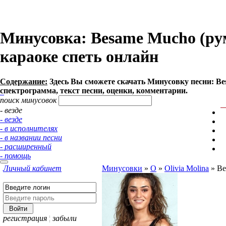
Минусовка: Besame Mucho (румба
караоке спеть онлайн
Содержание:
Здесь Вы сможете cкачать Минусовку песни: Besam
спектрограмма, текст песни, оценки, комментарии.
поиск минусовок
- везде
- везде
- в исполнителях
- в названии песни
- расширенный
- помощь
Личный кабинет
Минусовки
»
O
»
Olivia Molina
»
Be
регистрация
¦
забыли