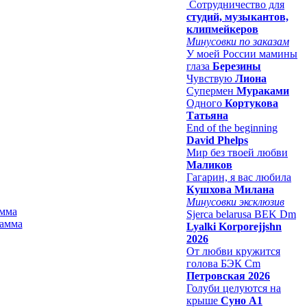
Сотрудничество для
студий, музыкантов,
клипмейкеров
Минусовки по заказам
У моей России мамины
глаза
Березины
Чувствую
Лиона
Супермен
Мураками
Одного
Кортукова
Татьяна
End of the beginning
David Phelps
Мир без твоей любви
Маликов
Гагарин, я вас любила
Кушхова Милана
Минусовки эксклюзив
амма
Sjerca belarusa BEK Dm
Lyalki Korporejjshn
2026
От любви кружится
голова БЭК Cm
Петровская 2026
Голуби целуются на
крыше
Суно А1