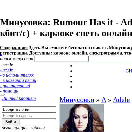
Минусовка: Rumour Has it - Ad
кбит/с) + караоке спеть онлай
Содержание:
Здесь Вы сможете бесплатно cкачать Минусовку пе
регистрации. Доступны: караоке онлайн, спектрограмма, тек
поиск минусовок
- везде
- везде
Б
- в исполнителях
- в названии песни
- расширенный
- помощь
Личный кабинет
Минусовки
»
A
»
Adele
регистрация
¦
забыли