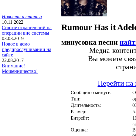
Новости и статьи
10.11.2022
Rumour Has it
Adel
Снятие ограничений на
операции вне системы
03.03.2019
минусовка песни
найт
Новое в демо
Медиа-контент 
предпрослушивании на
сайте
Вы можете связ
22.08.2017
стран
Внимание!
Мошенничество!
Перейти на 
Сообщил о минусе:
O
Тип:
о
Длительность:
0
Размер:
5
Битрейт:
1
о
Оценка:
В
о