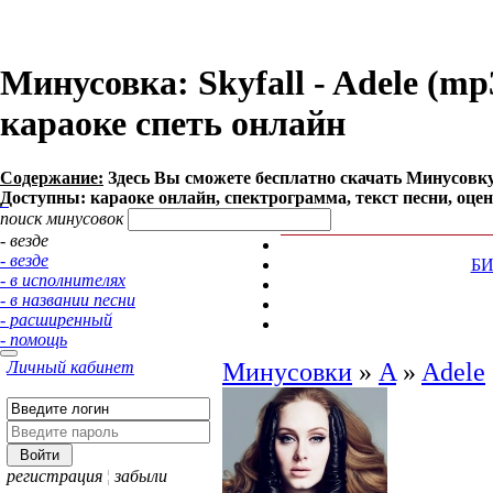
Минусовка: Skyfall - Adele (mp3
караоке спеть онлайн
Содержание:
Здесь Вы сможете бесплатно cкачать Минусовку пе
Доступны: караоке онлайн, спектрограмма, текст песни, оце
поиск минусовок
- везде
- везде
Б
- в исполнителях
- в названии песни
- расширенный
- помощь
Личный кабинет
Минусовки
»
A
»
Adele
регистрация
¦
забыли