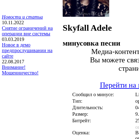
Новости и статьи
10.11.2022
Skyfall
Adele
Снятие ограничений на
операции вне системы
03.03.2019
минусовка песни
Новое в демо
Медиа-контент 
предпрослушивании на
сайте
Вы можете связ
22.08.2017
стран
Внимание!
Мошенничество!
Перейти на 
Сообщил о минусе:
L
Тип:
о
Длительность:
0
Размер:
9
Битрейт:
2
о
Оценка:
В
о