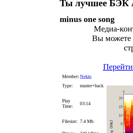
Ты лучшее БЭК
minus one song
Медиа-конт
Вы можете 
ст
Перейти
Member:
Nekto
Type:
master+back
Play
03:14
Time:
Filesize:
7.4 Mb