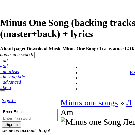
Minus One Song (backing trac
(master+back) + lyrics
About page:
Download Music Minus One Song: Ты лучшее БЭК
minus one search
- all
- all
- in artists
E
- in song title
- advanced
- help
Sign-In
Minus one songs
»
Л
Am
create an account
¦
forgot