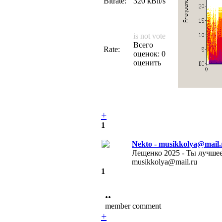
Bitrate:
320 kBit/s
is not vote
Всего
Rate:
оценок: 0
оценить
+
1
Nekto - musikkolya@mail.
Лещенко 2025 - Ты луч
musikkolya@mail.ru
1
••
member comment
+