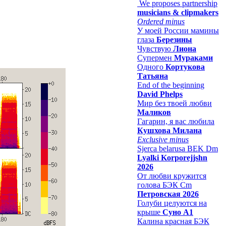
We proposes partnership
musicians & clipmakers
Ordered minus
У моей России мамины
глаза
Березины
Чувствую
Лиона
Супермен
Мураками
Одного
Кортукова
Татьяна
End of the beginning
David Phelps
Мир без твоей любви
Маликов
Гагарин, я вас любила
Кушхова Милана
Exclusive minus
Sjerca belarusa BEK Dm
Lyalki Korporejjshn
2026
От любви кружится
голова БЭК Cm
Петровская 2026
Голуби целуются на
крыше
Суно А1
Калина красная БЭК