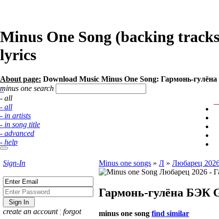
Minus One Song (backing track
lyrics
About page:
Download Music Minus One Song: Гармонь-гулён
minus one search
- all
- all
- in artists
- in song title
- advanced
- help
Sign-In
Minus one songs
»
Л
»
Любарец 202
Гармонь-гулёна БЭК
create an account
¦
forgot
minus one song
find similar