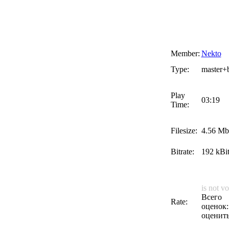
Member:
Nekto
Type:
master+
Play
03:19
Time:
Filesize:
4.56 Mb
Bitrate:
192 kBit
is not vo
Всего
Rate:
оценок:
оценит