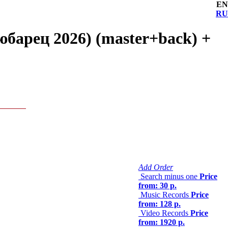
EN
RU
барец 2026) (master+back) +
Add Order
Search minus one
Price
from: 30 р.
Music Records
Price
from: 128 р.
Video Records
Price
from: 1920 р.