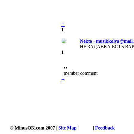
+
1
Nekto - musikkolya@mail.
НЕ ЗАДАВКА ЕСТЬ ВАРИ
1
••
member comment
+
© MinusOK.com 2007
|
Site Map
|
Terms
|
Feedback