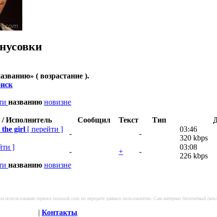
нусовки
названию
» ( возрастание ).
иск
сти
названию
новизне
 / Исполнитель
Сообщил
Текст
Тип
the girl
[
перейти
]
03:46
-
-
320 kbps
йти
]
03:08
-
+
-
226 kbps
сти
названию
новизне
я за использование сервиса minusok.com по передаче данных пользователю. Сам материал бесплатный (и
оглашение
|
Контакты