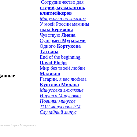
Сотрудничество для
студий, музыкантов,
клипмейкеров
Минусовки по заказам
У моей России мамины
глаза
Березины
Чувствую
Лиона
Супермен
Мураками
Одного
Кортукова
Татьяна
End of the beginning
David Phelps
Мир без твоей любви
Маликов
Данные
Гагарин, я вас любила
Кушхова Милана
Минусовки эксклюзив
Ищутся Минусовки
Новинки минусов
ТОП минусовок-7M
Случайный минус
сключение Биржа Минусовок).