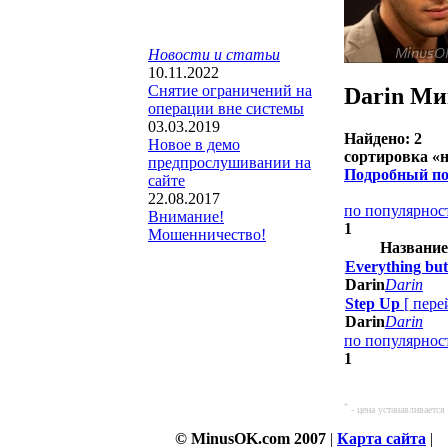
Новости и статьи
10.11.2022
Снятие ограничений на
Darin
Ми
операции вне системы
03.03.2019
Найдено: 2
Новое в демо
сортировка «
предпрослушивании на
Подробный по
сайте
22.08.2017
по популярно
Внимание!
1
Мошенничество!
Название
Everything but 
Darin
Darin
Step Up
[
пере
Darin
Darin
по популярно
1
*
- цена устанавливаетс
© MinusOK.com 2007
|
Карта сайта
|
С