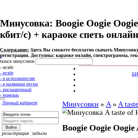
Минусовка: Boogie Oogie Oogie -
кбит/с) + караоке спеть онлай
Содержание:
Здесь Вы сможете бесплатно cкачать Минусовку пес
регистрации. Доступны: караоке онлайн, спектрограмма, тек
поиск минусовок
- везде
- везде
Б
- в исполнителях
- в названии песни
- расширенный
- помощь
Личный кабинет
Минусовки
»
A
»
A tast
Boogie Oogie Oogie
регистрация
¦
забыли