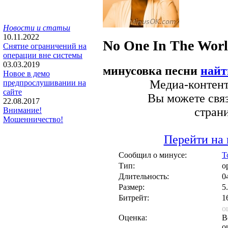
Новости и статьи
10.11.2022
No One In The Wor
Снятие ограничений на
операции вне системы
03.03.2019
минусовка песни
найт
Новое в демо
Медиа-контент 
предпрослушивании на
сайте
Вы можете связ
22.08.2017
стран
Внимание!
Мошенничество!
Перейти на 
Сообщил о минусе:
T
Тип:
о
Длительность:
0
Размер:
5
Битрейт:
1
о
Оценка:
В
о