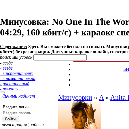
Минусовка: No One In The Worl
04:29, 160 кбит/с) + караоке с
Содержание:
Здесь Вы сможете бесплатно cкачать Минусовку п
кбит/с) без регистрации. Доступны: караоке онлайн, спектро
поиск минусовок
- везде
- везде
Б
- в исполнителях
- в названии песни
- расширенный
- помощь
Личный кабинет
Минусовки
»
A
»
Anita 
регистрация
¦
забыли